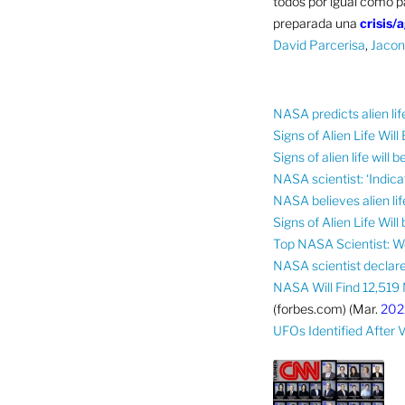
todos por igual como p
preparada una
crisis/
David Parcerisa
,
Jacon
NASA predicts alien li
Signs of Alien Life Wil
Signs of alien life will 
NASA scientist: ‘Indicat
NASA believes alien lif
Signs of Alien Life Wil
Top NASA Scientist: We’
NASA scientist declared 
NASA Will Find 12,519 
(forbes.com) (Mar.
202
UFOs Identified After 