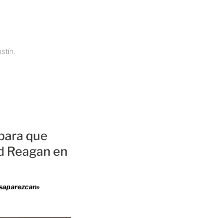
stín.
para que
ld Reagan en
esaparezcan»