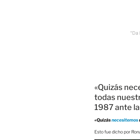
Saltar
al
contenido
"Da 
«Quizás nec
todas nuest
1987 ante l
«Quizás
necesitemos
Esto fue dicho por Ron