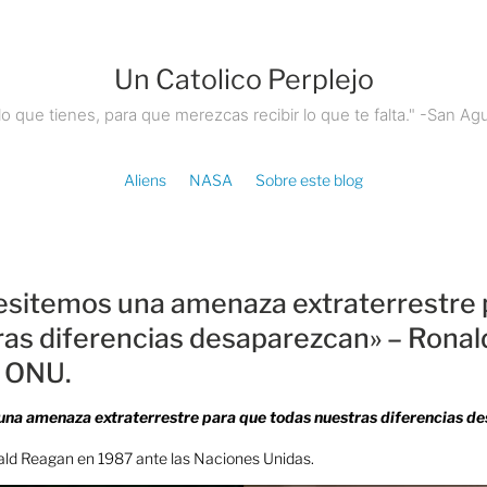
Un Catolico Perplejo
lo que tienes, para que merezcas recibir lo que te falta." -San Agu
Aliens
NASA
Sobre este blog
esitemos una amenaza extraterrestre 
ras diferencias desaparezcan» – Rona
a ONU.
una amenaza extraterrestre para que todas nuestras diferencias d
ald Reagan en 1987 ante las Naciones Unidas.