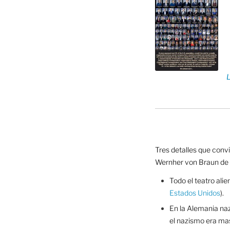
Tres detalles que conv
Wernher von Braun de 
Todo el teatro alien
Estados Unidos
).
En la Alemania na
el nazismo era ma