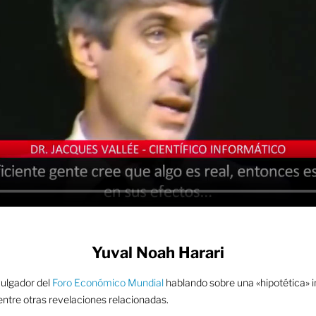
Yuval Noah Harari
ivulgador del
Foro Económico Mundial
hablando sobre una «hipotética» i
ntre otras revelaciones relacionadas.