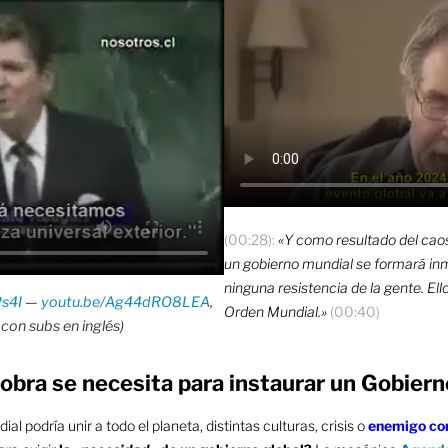
(00:28):
«Y como resultado del cao
un gobierno mundial se formará in
ninguna resistencia de la gente. El
s4I
—
youtu.be/Ag44dRO8LEA
,
Orden Mundial.»
(00:40)
con subs en inglés)
bra se necesita para instaurar un Gobier
ial podría unir a todo el planeta, distintas culturas, crisis o
enemigo c