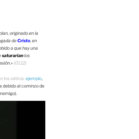
plan, originado en la
legada de
Cristo
, en
 debido a que hay una
e
saturarían
los
asión.»
(01:12)
n los sátiros:
ejemplo
,
 es debido al cominzo de
enemigo).