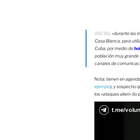
(00:36):
«durante las 
Casa Blanca, para util
Cuba, por medio de
ho
población muy grande d
canales de comunicació
Nota: tienen en agenda
ejemplo
), y sospecho q
los
«ataques alien»
(lo 