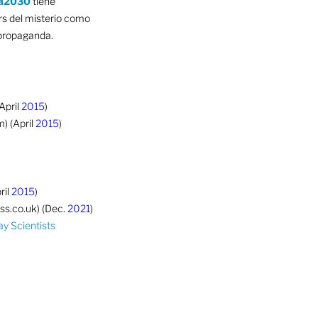
a2030
tiene
rs del misterio como
 propaganda.
April
2015
)
) (April
2015
)
ril
2015
)
ss.co.uk) (Dec.
2021
)
ay Scientists