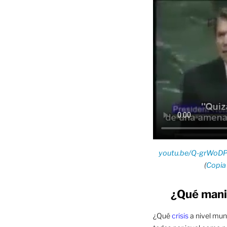
youtu.be/Q-grWoDP
(
Copia
¿Qué manio
¿Qué
crisis
a nivel mund