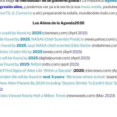
ara exigir
la
«necesidad»
de un gobierno global?
La masónica
Agend
agresión alien,
y podemos ver ya a la secta (a sus
mass media
, youtube
nor73
,
JL Camacho
y etc) preparando la estafa, inundándolo todo con
Los Aliens de la Agenda2030
fe could be found by
2025
(cbsnews.com) (April
2015
)
l Be Found by
2025
, NASA’s Chief Scientist Predicts
(news.yahoo.com) (
be found by
2025
, says NASA chief scientist Ellen Stofan
(indiatimes.com
ions’ of alien life by
2025
(wwlp.com) (April
2015
)
e will be found by
2025
(digitaljournal.com) (April
2015
)
l be Found by
2025
: NASA
(ndtv.com) (april
2015
)
ll Find Signs of Alien Life ‘Within a Decade’
(
2025
) (nbcnews.com) (Ap
alien life will be found in
next 3 years
: ‘We know where to look’
(expre
New Alien Planets By 2024 Including ‘Dozens Similar To Earth’s Size’ S
2
)
Video Viewed Nearly Half a Million Times
(newsweek.com) (Mar.
2023
)