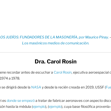
LOS JUDÍOS: FUNDADORES DE LA MASONERÍA, por Maurice Pinay.
Los masónicos medios de comunicación.
Dra. Carol Rosin
iene recordar antes de escuchar a
Carol Rosin
, ejecutiva aeroespacial 
1974 a 1978.
 se dirigirá desde la
NASA
y desde la recién creada en 2019, USSF (
Fue
zi es
donde se empezó
a tratar de fabricar aeronaves con aspecto disc
són hasta la médula (
ejemplo
), (
ejemplo
), cuya base filosófica provenía