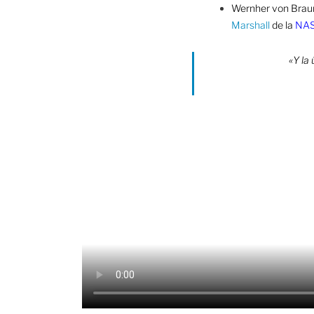
Wernher von Braun 
Marshall
de la
NA
«Y la 