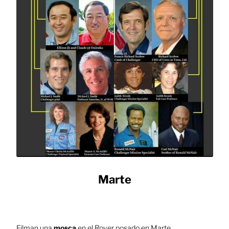
Marte
.
Filman una
mosca
en el Rover posado en Marte.