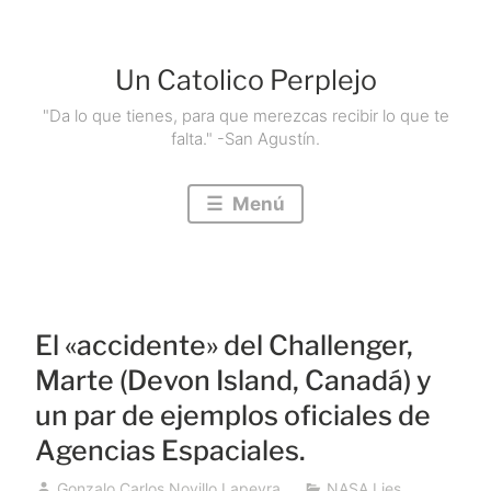
Saltar
al
Un Catolico Perplejo
contenido
"Da lo que tienes, para que merezcas recibir lo que te
falta." -San Agustín.
Menú
El «accidente» del Challenger,
Marte (Devon Island, Canadá) y
un par de ejemplos oficiales de
Agencias Espaciales.
Gonzalo Carlos Novillo Lapeyra
NASA Lies