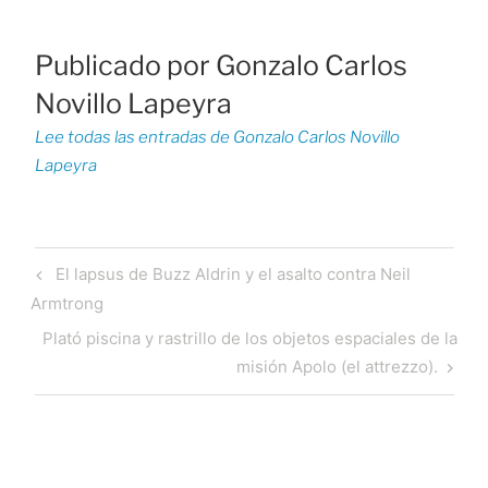
Publicado por
Gonzalo Carlos
Novillo Lapeyra
Lee todas las entradas de Gonzalo Carlos Novillo
Lapeyra
Navegación
Previous
El lapsus de Buzz Aldrin y el asalto contra Neil
de
Post
Armtrong
entradas
Next
Plató piscina y rastrillo de los objetos espaciales de la
Post
misión Apolo (el attrezzo).