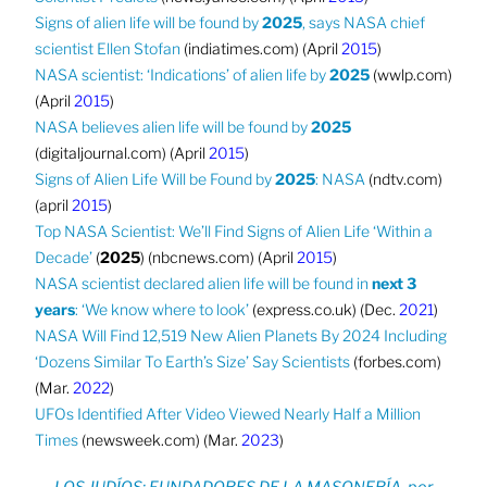
Signs of alien life will be found by
2025
, says NASA chief
scientist Ellen Stofan
(indiatimes.com) (April
2015
)
NASA scientist: ‘Indications’ of alien life by
2025
(wwlp.com)
(April
2015
)
NASA believes alien life will be found by
2025
(digitaljournal.com) (April
2015
)
Signs of Alien Life Will be Found by
2025
: NASA
(ndtv.com)
(april
2015
)
Top NASA Scientist: We’ll Find Signs of Alien Life ‘Within a
Decade’
(
2025
) (nbcnews.com) (April
2015
)
NASA scientist declared alien life will be found in
next 3
years
: ‘We know where to look’
(express.co.uk) (Dec.
2021
)
NASA Will Find 12,519 New Alien Planets By 2024 Including
‘Dozens Similar To Earth’s Size’ Say Scientists
(forbes.com)
(Mar.
2022
)
UFOs Identified After Video Viewed Nearly Half a Million
Times
(newsweek.com) (Mar.
2023
)
LOS JUDÍOS: FUNDADORES DE LA MASONERÍA, por