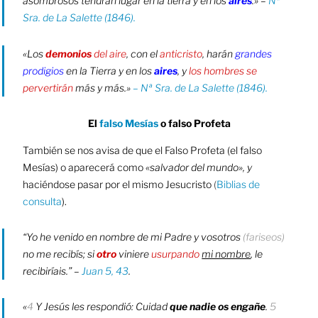
asombrosos tendrán lugar en la tierra y en los
aires
.»
–
Nª
Sra. de La Salette (1846).
«Los
demonios
del aire
, con el
anticristo
, harán
grandes
prodigios
en la Tierra y en los
aires
, y
los hombres se
pervertirán
más y más.»
– Nª Sra. de La Salette (1846).
El
falso Mesías
o falso Profeta
También se nos avisa de que el Falso Profeta (el falso
Mesías) o aparecerá como
«salvador del mundo», y
haciéndose pasar por el mismo Jesucristo
(
Biblias de
consulta
).
“Yo he venido en nombre de mi Padre y vosotros
(fariseos)
no me recibís; si
otro
viniere
usurpando
mi nombre
, le
recibiríais.” –
Juan 5, 43
.
«
4
Y Jesús les respondió: Cuidad
que nadie os engañe
.
5