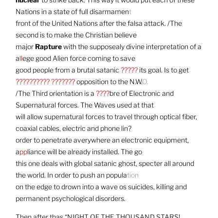
Nations in a state of full disarmamen
t
front of the United Nations after the falsa attack. /The
second is to make the Christian believe
major
Rapture
with the supposealy divine interpretation of a
a
ll
ege good Alien force coming to save
good people from a brutal satanic
?????
its goal. Is to get
?????????? ???????
opposition to the N.W.
O.
/The Third orientation is a
????
bre of Electronic and
Supernatural forces. The Waves used at that
will allow supernatural forces to travel through optical fiber,
coaxial cables, electric and phone lin?
order to penetrate averywhere an electronic equipment,
a
pp
liance will be already installed. The go
this one deals with global satanic ghost, specter all around
the world. In order to push an popula
tion
on the edge to drown into a wave os suicides, killing and
permanent psychological disorders.
Then after thas “NIGHT OF THE THOUSAND STARS!,