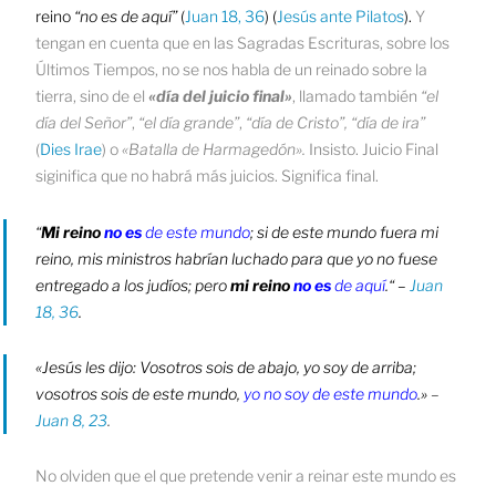
reino
“no es de aquí”
(
Juan 18, 36
) (
Jesús ante Pilatos
).
Y
tengan en cuenta que en las Sagradas Escrituras, sobre los
Últimos Tiempos, no se nos habla de un reinado sobre la
tierra, sino de el
«día del juicio final»
, llamado también
“el
día del Señor”
,
“el día grande”
,
“día de Cristo”,
“día de ira”
(
Dies Irae
) o
«Batalla de Harmagedón».
Insisto. Juicio Final
siginifica que no habrá más juicios. Significa final.
“
Mi reino
no es
de este mundo
; si de este mundo fuera mi
reino, mis ministros habrían luchado
para que yo no fuese
entregado a los judíos; pero
mi reino
no es
de aquí
.“ –
Juan
18, 36
.
«Jesús les dijo: Vosotros sois de abajo, yo soy de arriba;
vosotros sois de este mundo,
yo no soy de este mundo
.»
–
Juan 8, 23
.
No olviden que el que pretende venir a reinar este mundo es