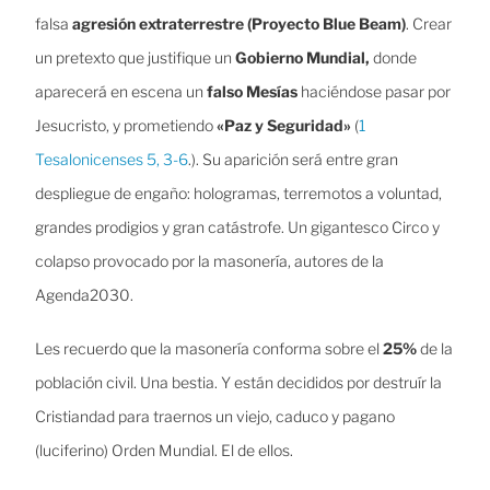
falsa
agresión extraterrestre (Proyecto Blue Beam)
. Crear
un pretexto que justifique un
Gobierno Mundial,
donde
aparecerá en escena un
falso Mesías
haciéndose pasar por
Jesucristo, y prometiendo
«Paz y Seguridad»
(
1
Tesalonicenses 5, 3-6
.​). Su aparición será entre gran
despliegue de engaño: hologramas, terremotos a voluntad,
grandes prodigios y gran catástrofe. Un gigantesco Circo y
colapso provocado por la masonería, autores de la
Agenda2030.
Les recuerdo que la masonería conforma sobre el
25%
de la
población civil. Una bestia. Y están decididos por destruír la
Cristiandad para traernos un viejo, caduco y pagano
(luciferino) Orden Mundial. El de ellos.