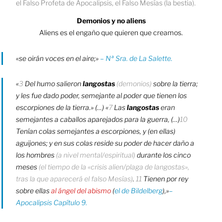
el Falso Profeta de Apocalipsis, el Falso Mesías (la bestia).
Demonios y no aliens
Aliens es el engaño que quieren que creamos.
«se oirán voces en el aire;»
– Nª Sra. de La Salette.
«
3
Del humo salieron
langostas
(demonios)
sobre la tierra;
y les fue dado poder, semejante al poder que tienen los
escorpiones de la tierra.» (…) «
7
Las
langostas
eran
semejantes a caballos aparejados para la guerra, (…)
10
Tenían colas semejantes a escorpiones, y (en ellas)
aguijones; y en sus colas reside su poder de hacer daño a
los hombres
(a nivel mental/espiritual)
durante los cinco
meses
(el tiempo de la «crisis alien/plaga de langostas»,
tras la que aparecerá el falso Mesías)
.
11
Tienen por rey
sobre ellas
al ángel del abismo
(
el de Bildelberg
),»
–
Apocalipsis Capítulo 9.