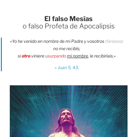
El falso Mesías
o falso Profeta de Apocalipsis
«Yo he venido en nombre de mi Padre y vosotros
(fariseos)
no me recibís;
si
otro
viniere
usurpando
mi nombre
, le recibiríais.»
–
Juan 5, 43
.