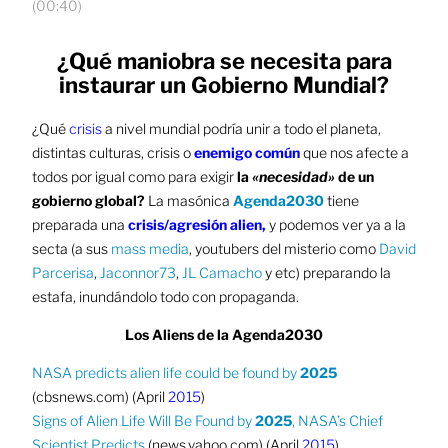
(00:40)
¿Qué maniobra se necesita para
instaurar un Gobierno Mundial?
¿Qué
crisis
a nivel mundial podría unir a todo el planeta,
distintas culturas, crisis o
enemigo común
que nos afecte a
todos por igual como para exigir
la
«necesidad»
de un
gobierno global?
La masónica
Agenda2030
tiene
preparada una
crisis/agresión alien,
y podemos ver ya a la
secta (a sus
mass media
, youtubers del misterio como
David
Parcerisa
,
Jaconnor73
,
JL Camacho
y etc) preparando la
estafa, inundándolo todo con propaganda.
Los Aliens de la Agenda2030
NASA predicts alien life could be found by
2025
(cbsnews.com) (April
2015
)
Signs of Alien Life Will Be Found by
2025
, NASA’s Chief
Scientist Predicts
(news.yahoo.com) (April
2015
)