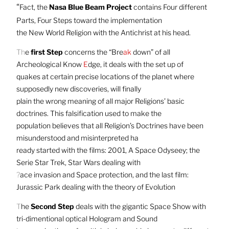
“
Fact, the
Nasa Blue Beam Project
contains Four different
Parts, Four Steps toward the implementation
the New World Religion with the Antichrist at his head.
Th
e
first Step
concerns the “Bre
ak
down” of all
Archeological Know
E
dge, it deals with the set up of
quakes at certain precise locations of the planet where
supposedly new discoveries, will finally
plain the wrong meaning of all major Religions’ basic
doctrines. This falsification used to make the
population believes that all Religion’s Doctrines have been
misunderstood and misinterpreted ha
ready started with the films: 2001, A Space Odyseey; the
Serie Star Trek, Star Wars dealing with
?
ace invasion and Space protection, and the last film:
Jurassic Park dealing with the theory of Evolution
T
he
Second Step
deals with the gigantic Space Show with
tri-dimentional optical Hologram and Sound