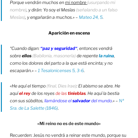
Porque vendrán muchos en
mi nombre
(usurpando mi
nombre)
, y dirán: Yo soy el Mesías
(señalando a un falso
Mesías)
, y engañarán a muchos.»
–
Mateo 24, 5
.
Aparición en escena
“Cuando digan:
“paz y seguridad“
, entonces vendrá
sobre
ellos
(Babilonia, masonería)
de repente
la ruina
,
como los dolores del parto a la que está encinta; y no
escaparán.»
–
1 Tesalonicenses 5, 3-6
.​
«He aquí el tiempo
(final, Dies Irae)
: El abismo se abre. He
aquí
el rey
de los reyes
de las
tinieblas
. He aquí la bestia
con sus súbditos,
llamándose el
salvador
del mundo
.»
–
Nª
Sra. de La Salette (1846)
.
«Mi reino no es de este mundo»
Recuerden: Jesús no vendrá a reinar este mundo, porque su