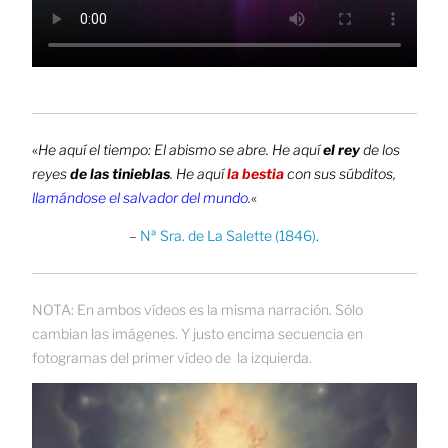
«
He aquí el tiempo: El abismo se abre. He aquí
el rey
de los
reyes
de las tinieblas
. He aquí
la bestia
con sus súbditos,
llamándose el salvador del mundo
.
«
–
Nª Sra. de La Salette (1846)
.​
NOTA: En ambos vídeos es la misma narración. Sólo
cambian las imágenes. Y justo encima secuencia en
fotogramas del primer vídeo de la izquierda.