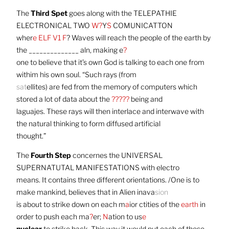
The
Third Spet
goes along with the TELEPATHIE
ELECTRONICAL TWO
W?
Y
S
COMUNICATTON
wher
e ELF V1 F
? Waves will reach the people of the earth by
the ______________ aln, making e
?
one to believe that it’s own God is talking to each one from
withim his own soul. “Such rays (from
sat
ellites) are fed from the memory of computers which
stored a lot of data about the
?????
being and
laguajes. These rays will then interlace and interwave with
the natural thinking to form diffused artificial
thought.”
The
Fourth Step
concernes the UNIVERSAL
SUPERNATUTAL MANIFESTATIONS with electro
means. It contains three different orientations. /One is to
make mankind, believes that in Alien inava
sion
is about to strike down on each m
a
ior ctities of the
earth
in
order to push each ma
?
er;
N
ation to us
e
nuclear
to strike back. This way it would put each of these