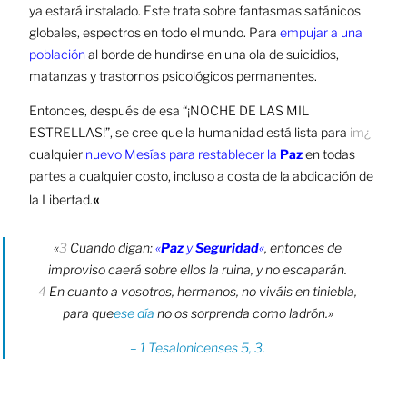
ya estará instalado. Este trata sobre fantasmas satánicos
globales, espectros en todo el
mundo. Para
empujar a una
población
al borde de hundirse en una ola de suicidios,
matanzas y trastornos psicológicos
permanentes.
Entonces, después de esa “¡NOCHE DE LAS MIL
ESTRELLAS!”, se cree que la humanidad está lista para
im¿
cualquier
nuevo Mesías para restablecer la
Paz
en todas
partes a cualquier costo, incluso a costa de la abdicación de
«
la Libertad.
«
3
Cuando digan:
«
Paz
y
Seguridad
«
, entonces de
improviso caerá sobre ellos la ruina, y no escaparán.
4
En cuanto a vosotros, hermanos, no viváis en tiniebla,
para que
ese día
no os sorprenda como ladrón.»
– 1 Tesalonicenses 5, 3.