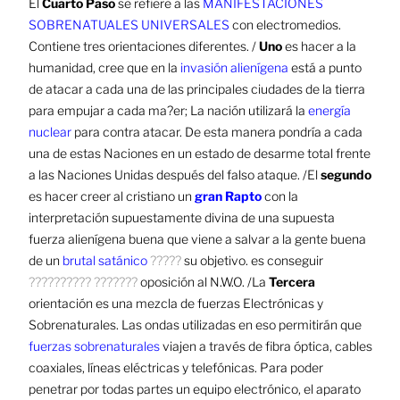
El
Cuarto Paso
se refiere a las
MANIFESTACIONES
SOBRENATUALES UNIVERSALES
con electromedios.
Contiene tres orientaciones diferentes. /
Uno
es hacer a la
humanidad, cree que en la
invasión alienígena
está a punto
de
atacar a cada una de las principales ciudades de la tierra
para empujar a cada ma?er; La nación utilizará la
energía
nuclear
para contra atacar. De esta manera pondría a cada
una de estas Naciones en un estado de desarme total frente
a las Naciones Unidas después del falso ataque. /El
segundo
es hacer creer al cristiano un
gran Rapto
con la
interpretación supuestamente divina de una supuesta
fuerza alienígena buena que viene a salvar a la gente buena
de un
brutal satánico
?????
su objetivo. es conseguir
?????????? ???????
oposición al N.W.O. /La
Tercera
orientación es una
mezcla de fuerzas Electrónicas y
Sobrenaturales. Las ondas utilizadas en eso permitirán que
fuerzas sobrenaturales
viajen a través de fibra óptica, cables
coaxiales, líneas eléctricas y telefónicas. Para poder
penetrar por todas partes un
equipo electrónico, el aparato