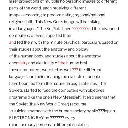
l
aser projections of multiple holographic images to different
parts of the world, each receiving different
i
mages according to predominating regional/national
religious faith. This New God’s image will be talking
in all languajes: “The Ser
?
iets have
????????e
d the advanced
computers, of even imported then
an
d fed them with the minute psychical particulars based on
their studies about the anatomy and biology
o
f the human body, and studies about the anatomy,
che
mistry
and electr
ici
ty of
the
human brai
t
hese computers, were fed as well
???
the different
languajes and their meaning the dialects of people
h
ave been fed form the nature through satellites. The
Soviets started to feed the computers with objetives
p
rograms (like the one’s New Meassiah). It also seems that
the Soviet (the New World Order) recourse
t
o suicidal method with the human society by allo???ing ah
ELECTRONIC RAY on ??????? every
mind for many persons in different societies.