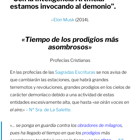
estamos invocando al demonio”.
–
Elon M
u
sk
(2014).
«Tiempo de los prodigios más
asombrosos»
Profecías Cristianas​
En las profecías de las
Sagradas Escrituras
se nos avisa de
que cambiarán las estaciones, que habrá grandes
terremotos y revoluciones, grandes prodigios en los cielos de
carácter demoníaco debido a una actividad de estas
entidades excesivamente alta, que hasta
«se oirán voces en
el aire;»
– Nª Sra. de La Salette.
«… se ponga en guardia contra los
obradores de milagros
,
pues ha llegado el tiempo en que los
prodigios
más