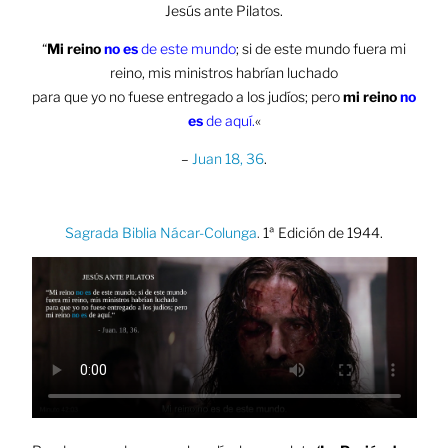
Jesús ante Pilatos.
“
Mi reino
no es
de este mundo
; si de este mundo fuera mi
reino, mis ministros habrían luchado
para que yo no fuese entregado a los judíos; pero
mi reino
no
es
de aquí.
«
–
Juan 18, 36
.
Sagrada Biblia Nácar-Colunga
.
1ª Edición de 1944.