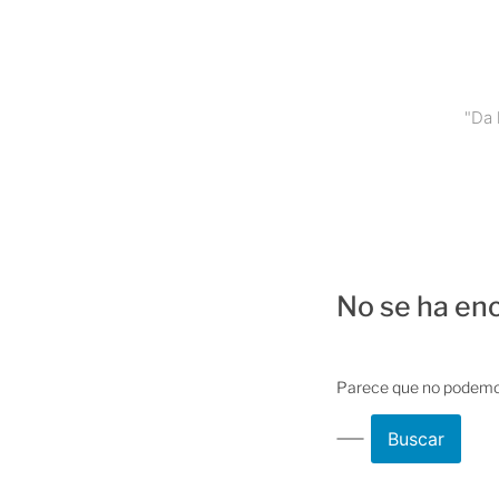
Saltar
al
contenido
"Da 
No se ha en
Parece que no podemos
Buscar: