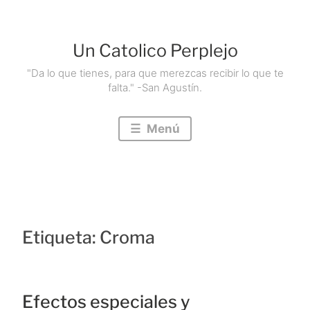
Saltar
al
Un Catolico Perplejo
contenido
"Da lo que tienes, para que merezcas recibir lo que te
falta." -San Agustín.
Menú
Etiqueta:
Croma
Efectos especiales y