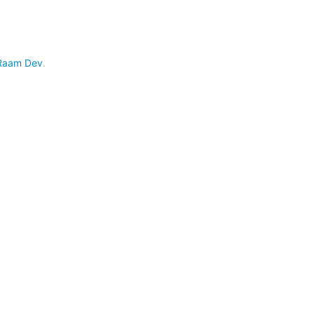
Raam Dev
.