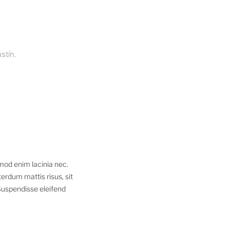
stín.
smod enim lacinia nec.
erdum mattis risus, sit
 Suspendisse eleifend