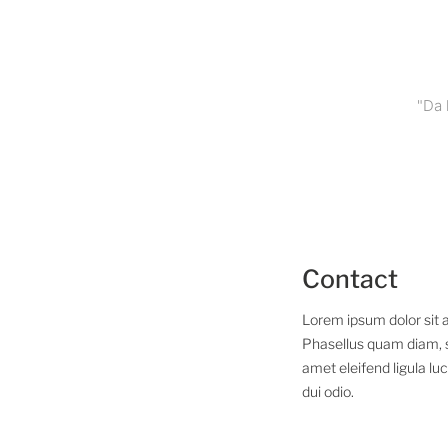
Saltar
al
contenido
"Da 
Contact
Lorem ipsum dolor sit a
Phasellus quam diam, se
amet eleifend ligula lu
dui odio.